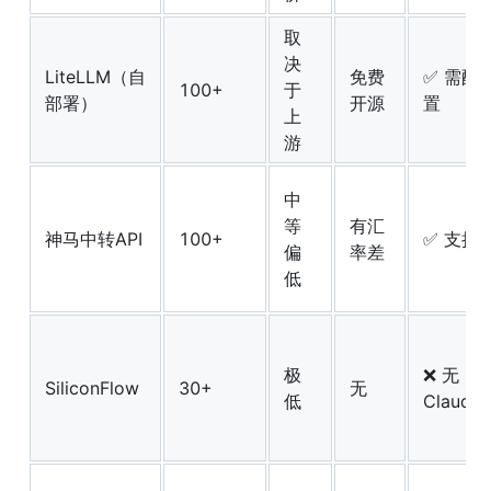
取
决
LiteLLM（自
免费
✅ 需配
100+
于
部署）
开源
置
上
游
中
等
有汇
神马中转API
100+
✅ 支持
偏
率差
低
极
❌ 无
SiliconFlow
30+
无
低
Claude