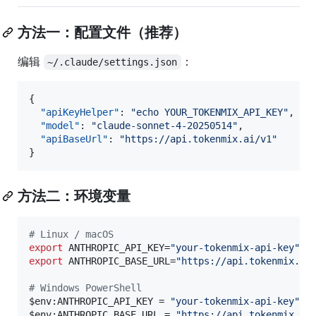
方法一：配置文件（推荐）
编辑
：
~/.claude/settings.json
{

"apiKeyHelper"
: 
"
echo YOUR_TOKENMIX_API_KEY
"
,

"model"
: 
"
claude-sonnet-4-20250514
"
,

"apiBaseUrl"
: 
"
https://api.tokenmix.ai/v1
"
}
方法二：环境变量
#
 Linux / macOS
export
 ANTHROPIC_API_KEY=
"
your-tokenmix-api-key
"
export
 ANTHROPIC_BASE_URL=
"
https://api.tokenmix.ai
#
 Windows PowerShell
$env
:ANTHROPIC_API_KEY = 
"
your-tokenmix-api-key
"
$env
:ANTHROPIC_BASE_URL = 
"
https://api.tokenmix.ai