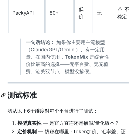
⚠️
低
不
PackyAPI
80+
无
价
稳定
一句话结论：
如果你主要用主流模型
（Claude/GPT/Gemini）、有一定用
量、在国内使用，
TokenMix
是综合性
价比最高的选择——无平台费、无充值
费、港美双节点、模型没掺假。
测试标准
我从以下6个维度对每个平台进行了测试：
模型真实性
— 是官方直连还是掺假/量化版本？
定价机制
— 钱赚在哪里：token加价、汇率差、还