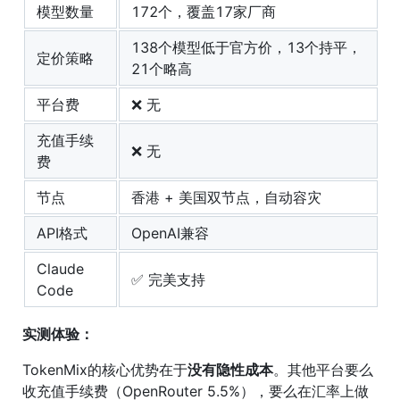
模型数量
172个，覆盖17家厂商
138个模型低于官方价，13个持平，
定价策略
21个略高
平台费
❌ 无
充值手续
❌ 无
费
节点
香港 + 美国双节点，自动容灾
API格式
OpenAI兼容
Claude
✅ 完美支持
Code
实测体验：
TokenMix的核心优势在于
没有隐性成本
。其他平台要么
收充值手续费（OpenRouter 5.5%），要么在汇率上做