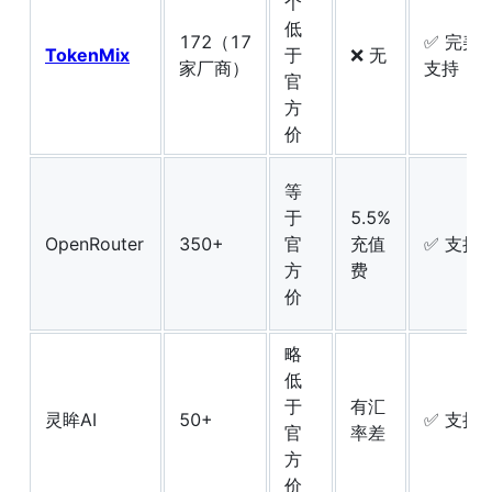
个
低
172（17
✅ 完美
TokenMix
于
❌ 无
家厂商）
支持
官
方
价
等
于
5.5%
OpenRouter
350+
官
充值
✅ 支持
方
费
价
略
低
于
有汇
灵眸AI
50+
✅ 支持
官
率差
方
价