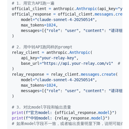
# 1. 用官方API跑一遍
official_client
=
anthropic
.
Anthropic
(
api_key
=
"you
official_response
=
official_client
.
messages
.
creat
model
=
"claude-sonnet-4-20250514"
,

max_tokens
=
1024
,

messages
=
[{
"role"
: 
"user"
, 
"content"
: 
"请详细解
)

# 2. 用中转API跑同样的prompt
relay_client
=
anthropic
.
Anthropic
(

api_key
=
"your-relay-key"
,

base_url
=
"https://api.your-relay.com/v1"
# 替
relay_response
=
relay_client
.
messages
.
create
(

model
=
"claude-sonnet-4-20250514"
,

max_tokens
=
1024
,

messages
=
[{
"role"
: 
"user"
, 
"content"
: 
"请详细解
)

# 3. 对比model字段和输出质量
print
(
f"官方model: 
{
official_response
.
model
}
"
print
(
f"中转model: 
{
relay_response
.
model
}
"
# 如果model字段不一致，或者输出质量明显下降，说明可能存